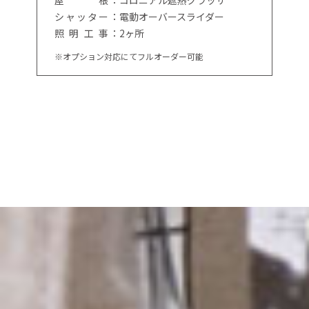
シ
ャ
ッ
タ
ー
：電動オーバースライダー
照
明
工
事
：2ヶ所
※オプション対応にてフルオーダー可能