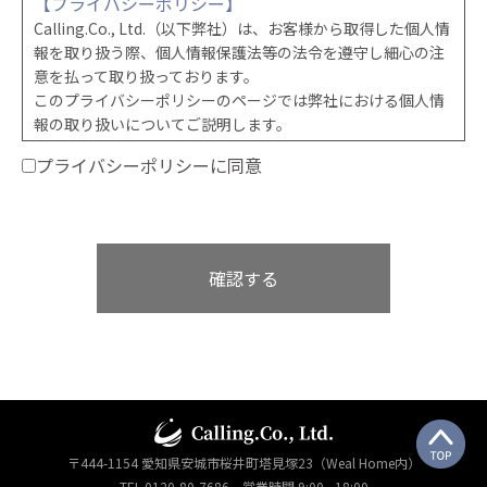
【プライバシーポリシー】
Calling.Co., Ltd.（以下弊社）は、お客様から取得した個人情
報を取り扱う際、個人情報保護法等の法令を遵守し細心の注
意を払って取り扱っております。
このプライバシーポリシーのページでは弊社における個人情
報の取り扱いについてご説明します。
プライバシーポリシーに同意
■個人情報の利用目的
・請負契約等の締結、履行のため。
・融資、登記、保険加入等の各種代行手続きの遂行のため。
・お客様からのご意見、ご相談に回答するため。
・各種資料、ご案内等の配信、送付、お届けのため。
・許認可等の取得のため。
■個人情報の取得方法
・オープンハウス、現場見学会等でのアンケート内容から。
・ホームページ、資料請求やお問い合わせの内容から。
・直接お客様から書面でいただいた内容から。
■安全処置・監督
〒444-1154 愛知県安城市桜井町塔見塚23（Weal Home内）
・弊社が保有する個人情報は、外部からの不正アクセス、紛
TEL 0120-80-7686 営業時間 9:00 - 18:00