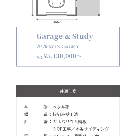
Garage & Study
W7280cm×D6370cm
¥5,130,000〜
税込
共通仕様
基
礎
：ベタ基礎
構
造
：枠組み壁工法
外
壁
：ガルバリウム鋼板
※OP工事／木製サイディング
屋
根
：コロニアル遮熱グラッサ